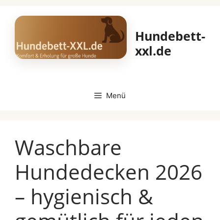
Zum
Inhalt
Hundebett-
springen
xxl.de
Menü
Waschbare
Hundedecken 2026
– hygienisch &