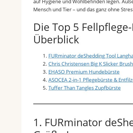
auf Hygiene und Wohlbefinden legen. Auße
Mensch und Tier – und das ganz ohne Stres
Die Top 5 Fellpfleg
Überblick
FURminator deShedding Tool Langha
Chris Christensen Big K Slicker Brush
EHASO Premium Hundebürste
ASOCEA 2-in-1 Pflegebürste & Entfi
Tuffer Than Tangles Zupfbürste
1. FURminator deShe