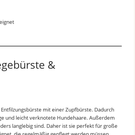
eeignet
egebürste &
 Entfilzungsbürste mit einer Zupfbürste. Dadurch
lange und leicht verknotete Hundehaare. Außerdem
nders langlebig sind. Daher ist sie perfekt für große
gnet, die regelmäßig gepflegt werden müssen.